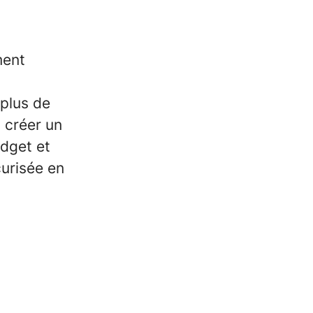
ment
plus de
t créer un
udget et
curisée en