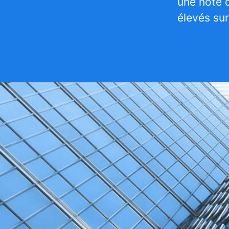
une note d
élevés sur